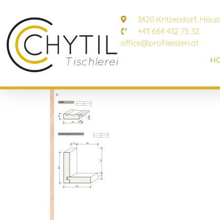
3420 Kritzendorf, Haup
+43 664 432 75 32
office@profilleisten.at
H